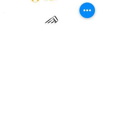
הרישום לשנה"ל תשפ"ז (26-27)
הסתיים, אך אל תתייאשו! אם תרצו
להיכנס לרשימת ההמתנה, השאירו את
פרטיכם בקישור בתחתית ההודעה,
וניצור איתכם קשר ברגע שיהיו חדשות
מרגשות!
להצטרפות לרשימת המתעניינים
office@hagan.co.il
midtown@hagan.co.il
bertonov@hagan.co.il
Nahala@hagan.co.il
03-5474018