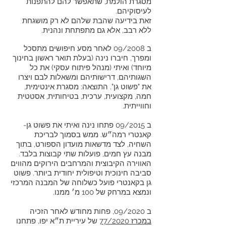
מסגרת הולמת, שתאפשר להם להתפנות
לעיסוקיהם.
זאת בידיעה שהבת שלהם לא רק מושגחת
ללא רבב, אלא גם מתפתחת ונהנית.
ב 09/2008 לאחר מסע חיפושים מתסכל
ומפרך, חיברו נינה (בעלת תואר ראשון בחינוך
מיוחד) ואיתי (מנהל פיתוח עסקי) את כל
השגותיהם, דרישותיהם
ומשאלות לבם ויצרו
את "פשוט גן". התוצאה: מסגרת אינטימית,
חמה, מקצועית, ערכית, בטיחותית, אסטטית
וחווייתית.
ב 09/2015 פתחו נינה ואיתי את פשוט גן-
קאנטרי רמה״ש. ממש בסמוך לבריכת
השחיה, לצד מדשאות מועדון הספורט, בתוך
מבנה עץ חמים, פועלות שתי קבוצות בלבד.
האווירה הקיבוצית והמרחבים הירוקים מהווים
סביבה חינוכית וטיפולית יחודית ביותר. פשוט
גן בקאנטרי פועל כשלוחה של המבנה המרכזי
ונמצא במרחק של 100 מ׳ ממנו.
ב 09/2020, פחות מחודש לאחר הזכיה
במכרז 77/2020
של עיריית ת״א יפו, פתחנו