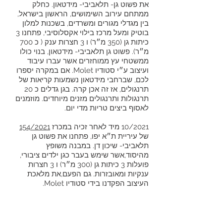
את פשוט גן- תלאביבי- מידטאון. כחלק
ממתחם עירוב השימושים, הראשון בישראל,
בין מגדלי מגורים ומשרדים, בשכנות למלון
בוטיק ומעל מרכז בילוי אקסלוסיבי, פתחנו 3
כיתות גן (350 מ״ר) ו 3 חצרות ענק ( כ 700
מ״ר). פשוט גן תלאביבי- מידטאון, בנוי כולו
ממשטחי עץ ממוחזרים אשר עברו עיבוד
ועיצוב ע״י סטודיו Molet. אם במקרה יספרו
לכם, שברחבי מידטאון נשמעות קריאות של
תרנגולים, אז זה אכן קרה. בגן גדלים כ 20
תרנגולות ותרנגולים מזנים מיוחדים. מוזמנים
לאסוף ביצים טריות מדי יום.
10/2021 מיד לאחר זכיה במכרז
154/2021
של עיריית ת״א יפו, פתחנו את פשוט גן
תלאביבי- שיכון דן. במבנה משופץ
מהיסוד,אשר שימש בעבר כגן ילדים ציבורי,
פועלות 3 כיתות גן (300 מ״ר) ו 3 חצרות
ענקיות ומאובזרות. גם הפעם,את מלאכת
העיצוב הפקדנו בידי סטודיו Molet.