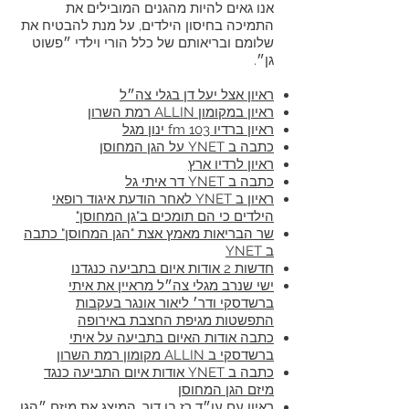
אנו גאים להיות מהגנים המובילים את
התמיכה בחיסון הילדים, על מנת להבטיח את
שלומם ובריאותם של כלל הורי וילדי ״פשוט
גן״.
ראיון אצל יעל דן בגלי צה״ל
ראיון במקומון ALLIN רמת השרון
ראיון ברדיו 103 fm ינון מגל
כתבה ב YNET על הגן המחוסן
ראיון לרדיו ארץ
כתבה ב YNET דר איתי גל
ראיון ב YNET לאחר הודעת איגוד רופאי
הילדים כי הם תומכים ב"גן המחוסן"
שר הבריאות מאמץ אצת "הגן המחוסן" כתבה
ב YNET
חדשות 2 אודות איום בתביעה כנגדנו
ישי שנרב מגלי צה״ל מראיין את איתי
ברשדסקי ודר׳ ליאור אונגר בעקבות
התפשטות מגיפת החצבת באירופה
כתבה אודות האיום בתביעה על איתי
ברשדסקי ב ALLIN מקומון רמת השרון
כתבה ב YNET אודות איום התביעה כנגד
מיזם הגן המחוסן
ראיון עם עו״ד רז בן דור, המיצג את מיזם ״הגן