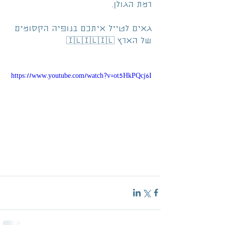
רמת הגולן.
גאים לטייל איתכם בנופיה הקסומים 
של הארץ 🇮🇱🇮🇱🇮🇱
https://www.youtube.com/watch?v=ot5HkPQcj6I