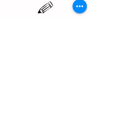
01/06/26 הרישום לשנה״ל
תשפ״ז (26-27)
הסתיים, להצטרפות לרשימת ההמתנה
אנא השאירו פרטים בקישור בתחתית
ההודעה ונשוב אליכם מיד כשיהיו
שינויים.
להצטרפות לרשימת המתעניינים
office@hagan.co.il
midtown@hagan.co.il
bertonov@hagan.co.il
Nahala@hagan.co.il
03-5474018