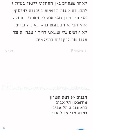
לאחר שנתיים בגן התחלתי ללמוד במסלול
להכשרת גננות פרטיות במכללת לוינסקי.
אני חי עם בן זוגי שאולי, ויש לנו חתולה.
אהי הכי אוהב בפשוט גן...את החברים
לא יודעים עלי ש...אני דריך זומבה ותופר
תלבושות לרקדנים ברזילאים
Next
Previous
הבנים 50 רמת השרון
מידטאון תל אביב
ברטונוב 3 תל אביב
טירת צבי 9 תל אביב