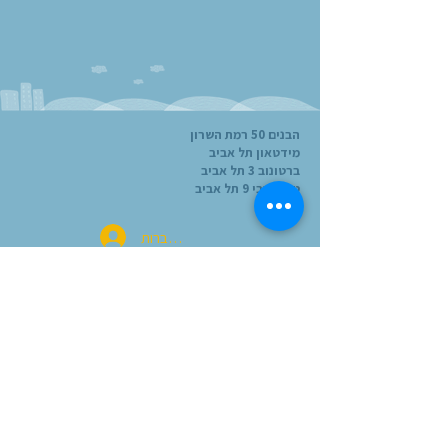
הבנים 50 רמת השרון
מידטאון תל אביב
ברטונוב 3 תל אביב
טירת צבי 9 תל אביב
להתחברות
הרישום לשנה"ל תשפ"ז (26-27)
הסתיים, אך אל תתייאשו! אם תרצו
להיכנס לרשימת ההמתנה, השאירו את
פרטיכם בקישור בתחתית ההודעה,
וניצור איתכם קשר ברגע שיהיו חדשות