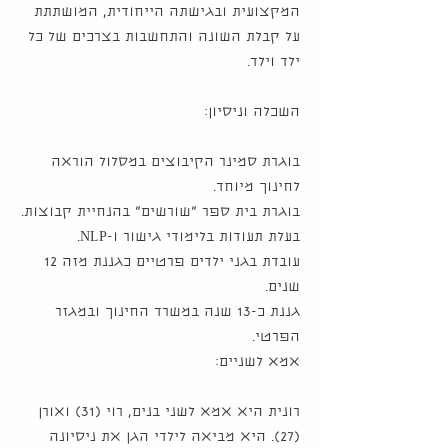
המקצועית ובגישתה הייחודית, המושתתת
על קבלת השונה והתחשבות בצרכים של כל
ילד וילד.
השכלה וניסיון:
בוגרת סמינר הקיבוצים במסלול הוראה
לחינוך מיוחד.
בוגרת בית ספר "שורשים" בהנחיית קבוצות.
בעלת תעודות בלימודי גישור ו-NLP.
עובדת בגני ילדים פרטיים כגננת מזה 12
שנים.
גננת כ-13 שנה במשרד החינוך ובמגזר
הפרטי.
אמא לשניים:
רונית היא אמא לשני בנים, רוי (31) ואורן
(27). היא מביאה לילדי הגן את ניסיונה