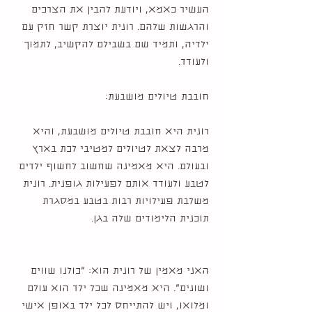
העשיר כאמא, ויודעת להבין את הצרכים
והרגשות שלהם. רונית יוצרת קשר חזק עם
ילדיה, ותמיד שם בשבילם להקשיב, לתמוך
ולעודד.
חובבת טיולים מושבעת:
רונית היא חובבת טיולים מושבעת, והיא
מרבה לצאת לטיולים למטיבי לכת בארץ
ובעולם. היא מאמינה שחשוב לחשוף ילדים
לטבע ולעודד אותם לפעילות גופנית. רונית
משלבת פעילויות רבות בטבע במסגרת
תוכנית הלימודים שלה בגן.
האני מאמין של רונית הוא: "כולנו שווים
ושונים". היא מאמינה שכל ילד הוא עולם
ומלואו, ויש להתייחס לכל ילד באופן אישי