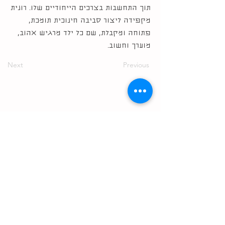
תוך התחשבות בצרכים הייחודיים שלו. רונית
מקפידה ליצור סביבה חינוכית תומכת,
פתוחה ומקבלת, שם כל ילד מרגיש אהוב,
מוערך וחשוב.
Next
Previous
הבנים 50 רמת השרון
מידטאון תל אביב
ברטונוב 3 תל אביב
טירת צבי 9 תל אביב