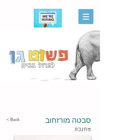
הגשת מועמדות
סבטה מורזחוב
< Back
מחנכת