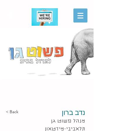
הגשת מועמדות
נדב ברון
< Back
מנהל פשוט גן
תלאביבי-מידטאון