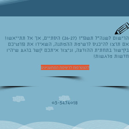
הרישום לשנה"ל תשפ"ז (26-27) הסתיים, אך אל תתייאשו!
אם תרצו להיכנס לרשימת ההמתנה, השאירו את פרטיכם
בקישור בתחתית ההודעה, וניצור איתכם קשר ברגע שיהיו
חדשות מרגשות!
להצטרפות לרשימת המתעניינים
03-5474018