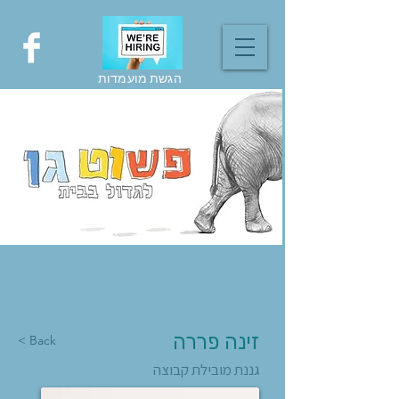
הגשת מועמדות
זינה פררה
< Back
גננת מובילת קבוצה