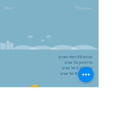
Next
Previous
הבנים 50 רמת השרון
מידטאון תל אביב
ברטונוב 3 תל אביב
טירת צבי 9 תל אביב
להתחברות
הרישום לשנה"ל תשפ"ז (26-27)
הסתיים, אך אל תתייאשו! אם תרצו