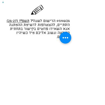
01/06/26 הרישום לשנה״ל
תשפ״ז (26-27)
הסתיים, להצטרפות לרשימת ההמתנה
אנא השאירו פרטים בקישור בתחתית
ההודעה ונשוב אליכם מיד כשיהיו
שינויים.
להצטרפות לרשימת המתעניינים
office@hagan.co.il
midtown@hagan.co.il
bertonov@hagan.co.il
Nahala@hagan.co.il
03-5474018