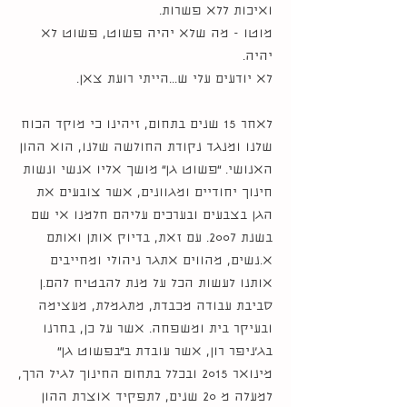
ואיכות ללא פשרות.
מוטו - מה שלא יהיה פשוט, פשוט לא
יהיה.
לא יודעים עלי ש...הייתי רועת צאן.
לאחר 15 שנים בתחום, זיהינו כי מוקד הכוח
שלנו ומנגד נקודת החולשה שלנו, הוא ההון
האנושי. ״פשוט גן״ מושך אליו אנשי ונשות
חינוך יחודיים ומגוונים, אשר צובעים את
הגן בצבעים ובערכים עליהם חלמנו אי שם
בשנת 2007. עם זאת, בדיוק אותן ואותם
א.נשים, מהווים אתגר ניהולי ומחייבים
אותנו לעשות הכל על מנת להבטיח להם.ן
סביבת עבודה מכבדת, מתגמלת, מעצימה
ובעיקר בית ומשפחה. אשר על כן, בחרנו
בג׳ניפר רון, אשר עובדת ב״בפשוט גן״
מינואר 2015 ובכלל בתחום החינוך לגיל הרך,
למעלה מ 20 שנים, לתפקיד אוצרת ההון