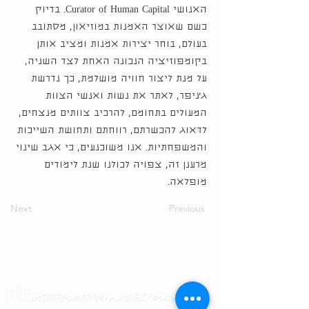
האנושי Curator of Human Capital. בדיוק
כשם שאוצר האמנות במוזיאון, מסתובב
בעולם, בוחר יצירות אמנות ומציב אותן
בקומפוזיציה הנכונה האחת לצד השניה,
על מנת ליצור חוויה מושלמת, כך נדרשת
ג׳ניפר, לאתר את נשות ואנשי הצוות
המעולים בתחומם, להרכיב צוותים מנצחים,
לדאוג להכשרתם, רווחתם ותחושת השייכות
והמשפחתיות. אנו משוכנעים, כי אגב שינוי
מרענן זה, צפויה לכולנו שנת לימודים
מופלאה.
Next
Previous