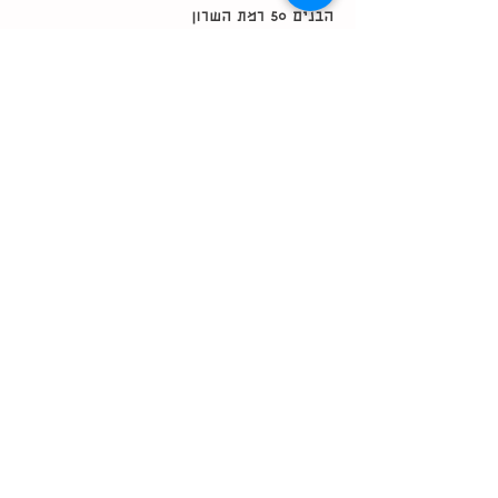
הבנים 50 רמת השרון
מידטאון תל אביב
ברטונוב 3 תל אביב
טירת צבי 9 תל אביב
01/06/26 הרישום לשנה״ל
תשפ״ז (26-27)
הסתיים, להצטרפות לרשימת ההמתנה
אנא השאירו פרטים בקישור בתחתית
ההודעה ונשוב אליכם מיד כשיהיו
שינויים.
להצטרפות לרשימת המתעניינים
office@hagan.co.il
midtown@hagan.co.il
bertonov@hagan.co.il