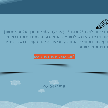
הרישום לשנה"ל תשפ"ז (26-27) הסתיים, אך אל תתייאשו!
אם תרצו להיכנס לרשימת ההמתנה, השאירו את פרטיכם
בקישור בתחתית ההודעה, וניצור איתכם קשר ברגע שיהיו
חדשות מרגשות!
להצטרפות לרשימת המתעניינים
03-5474018