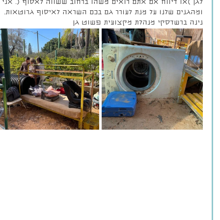
לגן )או דיווח אם אתם רואים משהו ברחוב ששווה לאסוף (. אני
ומהגנים שלנו על מנת לעורר גם בכם השראה לאיסוף גרוטאות.
נינה ברשדסקי מנהלת מקצועית פשוט גן