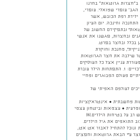
 ב"חצרות גרוטאות" בחרנו 
גב' עופרי שמואלי. עופרי, 
 ילידת רמת הכובש, אשר 
תחנכה וחינכה. יום העיון 
אות״ ובתפקידם החשוב של 
ט גיקונומי
תוצאות שאלון שביעות
ימים
בגנים ובחצרות, פגשנו את אנשי 
ן בכלל ובחצר בפרט.
רצון תחילת שנה תשפ״ו
רישו
צניקית״, מחנכת וחוקרת 
-27
25-26
שר שילבה את חצר הגרוטאות 
עוררת עניין אצל כל העוסקים 
בחינוך לגיל הרך בארץ ובעולם. השיטה בנוייה על שני עקרונות מרכזיים: 1. התפתחות הילד עוברת 
ים האמיתיים מעולם המבוגרים ומחיי 
כים לעולמם האמיתי של 
ישות מחשבתית ● אינטראקציות 
מדעית ● עצמאות וביטחון עצמי
ש רב על בטיחות הילדים.￼
ב התואמים את גיל הילדים.
 ונוכל להתחיל לאבזר אט אט, 
צר ע״י הבאת גרוטאות וחפצים 