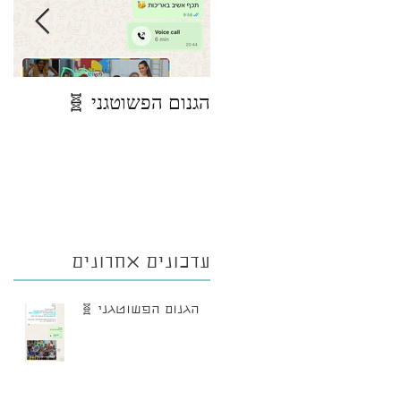
הגנום הפשוטגני 🧬
פי
מצ
ני
עדכונים אחרונים
הגנום הפשוטגני 🧬