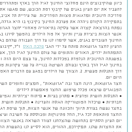
כיוון שהקיבוצים הינם מחלוצי החינוך לגיל הרך בארץ ומתהדרים
להעביר את יום העיון בגנים של קיבוץ רמת הכובש, שם פגשו את ה
מדריכה חינוכית ופדגוגית מצוות המדריכות  של עיריית תל אביב,
בתפקידה הקודם ניהלה את מערכת החינוך בקיבוץ בו היא גדלה, ה
נפתח בהרצאה קצרה אשר עסקה בתיאוריה מאחורי ״חצר הגרוט
לים מדבריים
יום עיון- דימוי הילד
פשו
אנשי הצוות ביצירת עניין ותיווך אל מול הילדים. בהמשך סירנו 
החינוך העובדים בגנים, אשר סיפרו לנו על דרך העבודה שלהם בג
ויים-טיול משפחות
ותפיסת המחנכת
הרעיון לחצר גרוטאות פותח על ידי הגב׳ 
מלכה האס
  ז"ל, ״קיבו
צנה
התפתחות ילדים, האורים והתומים של עולם החינוך לגיל הרך, א
במשנתה החינוכית הנלמדת במכללות לחינוך, עד עצם היום הזה ומ
דרך התנסות מעשית. 2. הצורך של הילדים במגע עם הדבר
היום יום.
חצר גרוטאות, הינה חצר ובה "גרוטאות" , חפצים וחומרים השיי
המבוגרים שיצאו מכלל שימוש. החצר מאפשרת לילדים:
● התנסות חושית ומדעית ● פתרון בעיות ● פיתוח יצירתיות וגמ
חברתיות ● שיכלול המוטוריקה הגסה והעדינה ● התנסות חושית ו
בחצר נעשה בעזרת תיווך והכוונה של אנשי הצוות, תוך שימת דג
החצר מותאמת לכל גיל, החל מתינוקות ומבוססת על חשיבה ועיצו
יום העיון הסתיים בתחושה שהצלחנו לעורר השראה באנשי הצוות
את החצרות שלנו. תפקידכם, ההורים, הוא לסייע לנו בהעשרת הח