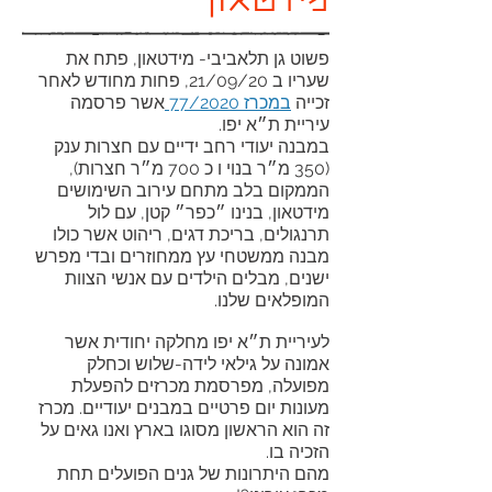
מידטאון
פשוט גן תלאביבי- מידטאון, פתח את
שעריו ב 21/09/20, פחות מחודש לאחר
זכייה
במכרז 77/2020
אשר פרסמה
עיריית ת״א יפו.
במבנה יעודי רחב ידיים עם חצרות ענק
(350 מ״ר בנוי ו כ 700 מ״ר חצרות),
הממקום בלב מתחם עירוב השימושים
מידטאון, בנינו ״כפר״ קטן, עם לול
תרנגולים, בריכת דגים, ריהוט אשר כולו
מבנה ממשטחי עץ ממחוזרים ובדי מפרש
ישנים, מבלים הילדים עם אנשי הצוות
המופלאים שלנו.
לעיריית ת״א יפו מחלקה יחודית אשר
אמונה על גילאי לידה-שלוש וכחלק
מפועלה, מפרסמת מכרזים להפעלת
מעונות יום פרטיים במבנים יעודיים. מכרז
זה הוא הראשון מסוגו בארץ ואנו גאים על
הזכיה בו.
מהם היתרונות של גנים הפועלים תחת