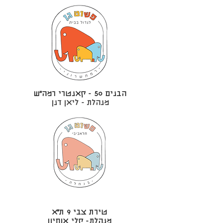
הבנים 50 - קאנטרי רמה״ש
מנהלת - ליאן דנן
טירת צבי 9 ת״א
מנהלת- קלי אוחיון