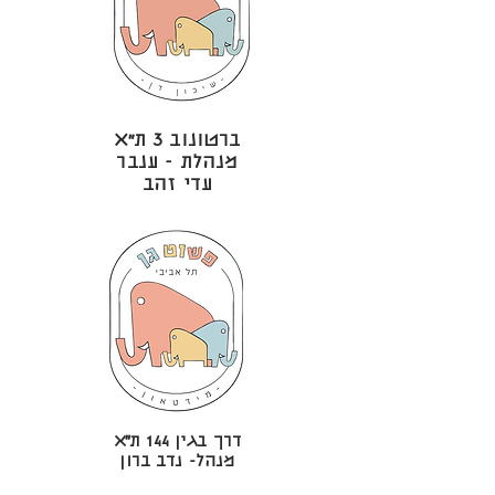
ברטונוב 3 ת״א
מנהלת - ענבר
עדי זהב
דרך בגין 144 ת״א
מנהל- נדב ברון