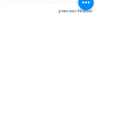
הבנים 50 רמת השרון
מידטאון תל אביב
ברטונוב 3 תל אביב
טירת צבי 9 תל אביב
להתחברות
הרישום לשנה"ל תשפ"ז (26-27)
הסתיים, אך אל תתייאשו! אם תרצו
להיכנס לרשימת ההמתנה, השאירו את
פרטיכם בקישור בתחתית ההודעה,
וניצור איתכם קשר ברגע שיהיו חדשות
מרגשות!
להצטרפות לרשימת המתעניינים