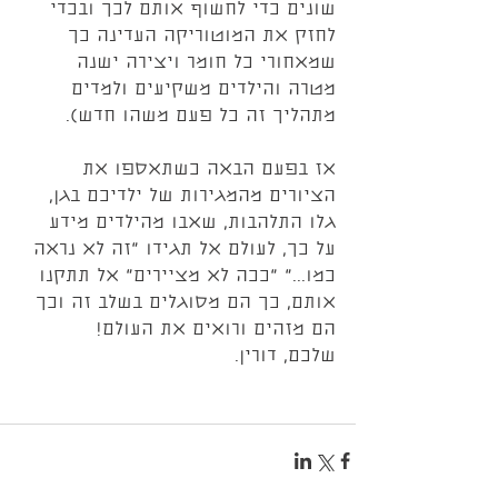
שונים כדי לחשוף אותם לכך ובכדי 
לחזק את המוטוריקה העדינה כך 
שמאחורי כל חומר ויצירה ישנה 
מטרה והילדים משקיעים ולמדים 
מתהליך זה כל פעם משהו חדש).
אז בפעם הבאה כשתאספו את 
הציורים מהמגירות של ילדיכם בגן, 
גלו התלהבות, שאבו מהילדים מידע 
על כך, לעולם אל תגידו "זה לא נראה 
כמו..." "ככה לא מציירים" אל תתקנו 
אותם, כך הם מסוגלים בשלב זה וכך 
הם מזהים ורואים את העולם!
שלכם, דורין.