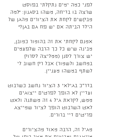
לפני כמה ימים נתקלתי בפוסט 
שרצה בו בדיחה, משהו בסגנון: ״למה 
מבקשים לקחת את הציורים מהגן של 
הילד הביתה אם יש פח גם בגן?״ 
אמנם לקחתי את זה בהומור כמובן, 
מבינה שיש כל כך הרבה שלפעמים 
יש צורך לסנן (ממליצה לסרוק 
במחשב ולשמור) אבל רק חשוב לי 
לשתף במשהו מעניין.
בדר"כ בגילאי 3 הציור נחשב כשרבוט 
ועדיין לא הופך לפרטים ייצוגים 
ממש, לקראת גיל 4 זה משתנה ולאט 
לאט השרבוט הופך לציור שמייצג 
פריטים דיי ברורים.
מגיל זה, הרבה מאוד מהציורים 