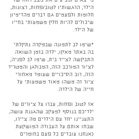
מייצגים ומביעים את מצב רוחו של 
הילד, הרגשותיו לטוב/פחות, רצונות, 
חלומות ולפעמים גם דברים מהדימיון 
שיכולים להיות חלק משמעותי בחייו 
של הילד.
*שימו לב לתמונה שבמקרה נתקלתי 
בה באתר מאקו, ילדה בזמן השואה 
התבקשה לצייר בית, שימו לב לפניה, 
לציור המורכב הזה, המבולגן והמטריד 
הזה, רוב הסיכויים שעומד מאחורי 
ציור זה משהו מאוד משמעותי על 
חייה של הילדה.
אז לטוב ופחות, עברו על ציורים של 
ילדיכם בנוסף למעקב שהגננת עושה, 
התעניינו יחד עם הילדים מה ציירו, 
שבחו אותם על העבודה המושקעת 
(אנחנו עובדים כל פעם בחומרים 