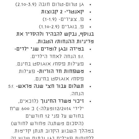
גן טרום-טרום חובה (2.10-3.9)    
קאנטרי- 2 קבוצות
פ. צעירים- (1-1.9)  
פ. בוגרים (1.10-2.9)   
בנוסף, נבקש להבהיר ולהסדיר את 
מדיניות ההנחות/ הטבות.
במידה ובגן לומדים שני ילדים-
5% הנחה לאחד הילדים.  
פעילות פסח/ אוגוסט בחינם.    
משפחות חד הוריות-
 פעילות 
פסח/ אוגוסט בחינם.  
תשלום עבור חצי שנה מראש-
 5% 
הנחה.  
זיכוי משרד החינוך 
(לזכאים, 
ילידי 12/2014ומעלה-) כ 600 ש"ח 
בחודש על פני 12 חודשים 
(הסכום משתנה מחודש לחודש) 
במהלך השבוע הקרוב תנתן קדימות 
ללקוחות פעילים בגן ובתום שבוע זה 