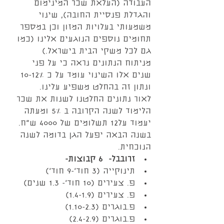
העבודה (העלאת שכר המינימום 
והגדלת פנסיית החובה), שינוי 
משמעותי בעלויות המזון וכן במספר 
תחומים נוספים הנוגעים אלינו (כמו 
גם לכל משקי הבית בישראל.)
מניתוח הנתונים נראה כי על פני 
שנים אלו השינוי עומד על כ 10-12% 
ונתון זה בהחלט משפיע עלינו.
לאור נתונים החלטנו לשנות את שכר 
הלימוד לשנה הקרובה ב 5% ומעתה 
יעמוד על12 תשלומים של 4000 ש"ח.
בשנה הבאה יפעל הגן בדומה לשנה 
הנוכחית. 
זרובבל-  6 קבוצות- 
תינוקייה (3 חוד'-9 חוד')  
פ. צעירים (10 חוד'- 1.3 שנים)  
פ. צעירים (1.4-1.9)  
פ.בוגרים (1.10-2.3)  
פ.בוגרים (2.4-2.9)  