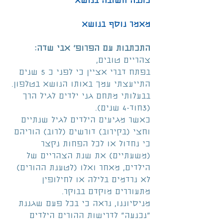
כתבה חשובה בנושא
מאמר נוסף בנושא
התכתבות עם הפרופ' אבי שדה:
צהריים טובים,
בפתח דברי אציין כי לפני כ 5 שנים 
התייעצתי עמך באותו הנושא בטלפון.
בבעלותי מתחם גני ילדים לגיל הרך 
(3חוד-4 שנים).
כאשר מגיעים הילדים לגיל שנתיים 
וחצי (בקירוב) דורשים (לרוב) הוריהם 
כי נחדול או לכל הפחות נקצר 
(משעתיים) את שנת הצהריים של 
הילדים, מאחר ואלו (לטענת ההורים) 
לא נרדמים בלילה או לחילופין 
מתעוררים מוקדם בבוקר.
מניסיוננו, נראה כי בכל פעם שגננת 
"נכנעה" לדרישות ההורים הילדים 