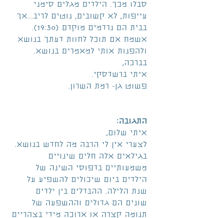
סבלו מכך. הילדים מגלים סימני 
עייפות, לא קשובים, נוטים לריב...אך 
בבית הם נרדמים מוקדם (19:30).
אשמח אם תוכל לחוות דעתך בנושא 
ולהפנות אותי למאמרים בנושא.
בברכה,
איתי ברשדסקי.
פשוט גן- רמת השרון.
התגובה:
איתי שלום,
לצערי אין לי הרבה מה לחדש בנושא. 
בגילאים אלה חלים שינויים 
משמעותיים בדפוסי השינה של 
הילדים ביום שיכולים להשפיע על 
שנת הלילה. ההבדלים בין ילדים 
שונים הם גדולים וההשפעה של 
תנומה קצרה או ארוכה מידי בצהריים 