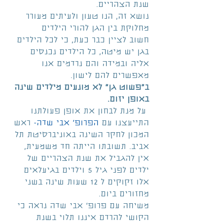
שנת הצהריים.
נושא זה, הנו טעון ולעיתים מעורר 
מחלוקת בין הגן להורי הילדים
חשוב לציין כבר כעת, כי לכל הילדים 
בגן יש מיטה, כל הילדים נכנסים 
אליה ובמידה והם נרדמים אנו 
מאפשרים להם לישון.
ב"פשוט גן" לא מונעים מילדים שינה 
באופן יזום.
 על מנת לבחון את אופן פעולתנו 
התייעצנו עם 
הפרופ' אבי שדה-
 ראש 
המכון לחקר השינה באוניברסיטת תל 
אביב. תשובתו הייתה חד משמעית, 
אין להגביל את שנת הצהריים של 
ילדים לפני גיל 5 וילדים בגיעלאים 
אלו זקוקים ל 12 שעות שינה בשני 
מחזורים ביום.
משיחה עם פרופ' אבי שדה נראה כי 
הקושי להרדם איננו תלוי בשנת 