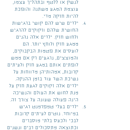
לנשק או ללטף ובתהליך עצמו, 
עוצמת המגע משתנה והופכת 
להיות חזקה מדי.  
ילדים שיש להם קושי ברגישות 
החושית שלהם וזקוקים להרגיש 
ולחוש חזק. ילדים אלה נהנים 
ממגע חזק ולוחץ יותר. הם 
לועסים את פטמות הבקבוקים, 
והמוצצים, נרגעים רק אם ממש 
לופתים אותם במגע חזק ולעיתים 
קרובות, אמהותיהן מדווחות על 
נשיכת השד עוד בזמן ההנקה. 
ילדים אלה זקוקים לגעת חזק על 
מנת לחוש את העולם והנשיכה 
הינה פעולה שעונה על צורך זה.  
ילדים בעלי טמפרמנט רגיש 
במיוחד. נוטים לעיתים קרובות 
לבכי ולכעס בלתי מוסברים 
וכתוצאה מתסכולים רבים ונשנים 