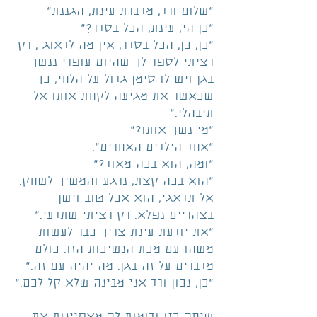
"שלום ורד, מדברת עינת, הגננת"
"כן הי, עינת, הכל בסדר?"
"כן, כן, הכל בסדר, אין מה לדאוג , רק 
רציתי לספר לך שהיום עופרי ננשך 
בגן ויש לו סימן גדול על הלחי, כך 
שכאשר את מגיעה לקחת אותו אל 
תיבהלי."
"מי נשך אותו?"
"אחד הילדים האחרים".
"ומה, הוא בכה מאוד?"
"הוא בכה קצת, נרגע והמשיך לשחק. 
אל תדאגי, הוא אכל טוב וישן 
בצהריים נפלא. רק רציתי שתדעי."
"את יודעת עינת צריך כבר לעשות 
משהו עם מכת הנשיכות הזו. כולם 
מדברים על זה בגן. מה יהיה עם זה."
"כן, נכון ורד אני מבינה שלא קל לכם."