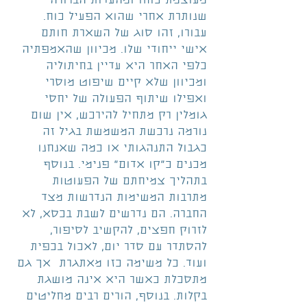
מעוצמת כוחו ומהעדות הברורה 
שנותרת אחרי שהוא הפעיל כוח. 
עבורו, זהו סוג של השארת חותם 
אישי ייחודי שלו. מכיוון שהאמפתיה 
כלפי האחר היא עדיין בחיתוליה 
ומכיוון שלא קיים שיפוט מוסרי 
ואפילו שיתוף הפעולה של יחסי 
גומלין רק מתחיל להירכש, אין שום 
נורמה נרכשת המשמשת בגיל זה 
כגבול התנהגותי או כמה שאנחנו 
מכנים כ"קו אדום" פנימי. בנוסף 
בתהליך צמיחתם של הפעוטות 
מתרבות המשימות הנדרשות מצד 
החברה. הם נדרשים לשבת בכסא, לא 
לזרוק חפצים, להקשיב לסיפור, 
להסתדר עם סדר יום, לאכול בכפית 
ועוד. כל משימה כזו מאתגרת  אך גם 
מתסכלת כאשר היא אינה מושגת 
בקלות. בנוסף, הורים רבים מחליטים 