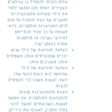
אולם הכרחי להתחיל בו בגילאים 
הצעירים. לאחר מכן אפשר ללמד 
את הילד פעולות אלטרנטיביות 
למצבים של כעס ותסכול על מנת 
לרסן התנהגויות תוקפניות. כדאי 
לשוחח על כך מבלי להתייחס 
לאירועי נשיכה או תוקפנות 
אחרת באופן ישיר:  
העלאה למודעות של הילד שיש 
דברים שמכעיסים אותו, משמחים 
אותו, מעציבים אותו..  
העלאה למודעות של הילד 
שכאשר הוא כועס הגוף שלו 
רוצה לעשות משהו כדי להפסיק 
לכעוס.  
הצגת אלטרנטיבות שונות 
להתנהגות התוקפנית. מה אפשר 
לעשות כשכועסים. למשל: לרוץ 
בחדר מסביב, לאגרף את הידיים, 