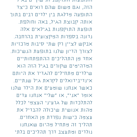
התופעות התוקפניות שקיים בגיל 
הזה, וגם משום שהם רואים כיצד 
התופעה מדלגת בין ילדים רבים בתוך 
אותה קבוצת הגיל, באה וחולפת.
תופעת התוקפנות בגילאים אלה 
נדונה בספרות המקצועית בהרחבה. 
אבקש לציין רק שתי סיבות מרכזיות 
לצורך הדיון שלנו בתופעת הנשיכות.
אחד מן התהליכים ההתפתחותיים 
המדהימים שקורים בגיל הזה הוא 
שילדים מתחילים להגדיר את היותם 
אינדיבידואלים לקראת גיל שנתיים. 
כאשר אנחנו שומעים את הילד שלנו 
אומר "אני", או "שלי" אנחנו עדים 
להתלכדות של גרעיני העצמי לכלל 
מהות אנושית שיכולה להבדיל את 
עצמה כישות נפרדת מן האחרים. 
תהליך זה מתחיל מהיום שאנחנו 
נולדים ומתעצב דרך תהליכים בלתי 