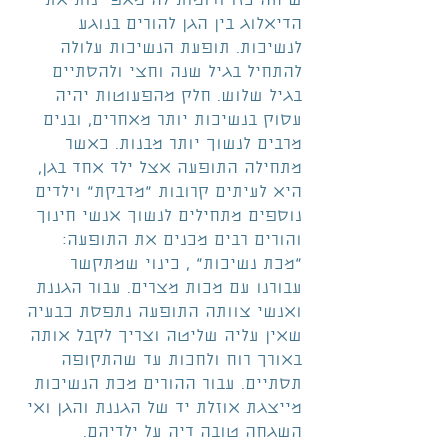
שיחה כזו ודומות לה מאפיינות את 
הדיאלוג בין הגן להורים בנוגע 
לנשיכות. תופעת הנשיכות עלולה 
להתחיל בגיל שנה וחצי ולהסתיים 
בגיל שלוש. חלק מהפעוטות יהיה 
עסוק בנשיכות יותר מאחרים, ובנים 
מרבים לנשוך יותר מבנות. כאשר 
מתחילה התופעה אצל ילד אחד בגן, 
היא לעיתים קרובות "מדבקת" וילדים 
נוספים מתחילים לנשוך אנשי חינוך 
והורים רבים מכנים את התופעה: 
"מכת נשיכות" , כינוי שמתקשר 
עבורנו עם מכות מצרים. עבור הגננת 
ואנשי צוותה התופעה נתפסת כבעיה 
שאין עליה שליטה וצריך לקבל אותה 
באורך רוח ולחכות עד שהתקופה 
תסתיים. עבור ההורים מכת הנשיכות 
מייצגת אוזלת יד של הגננת והגן ואי 
השגחה טובה דיה על ילדיהם. 