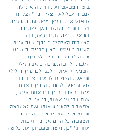
זיו הוא נשך כאשר הם רקדו במעגל 
בזמן המפגש ואת רוית הוא ניסה 
לנשוך אבל לא הצליח כי "הצלחנו 
לתפוס אותו בזמן, ממש עם השיניים 
על הבשר".  מנהלת הגן ממשיכה 
ושואלת: "מה עשיתם אז, בכל 
המצבים האלה?". "ובכן" עונה עינת 
הגננת " ניסינו המון דברים. הושבנו 
את הילד הנושך בצד ל5 דקות, 
הסברנו לו שהנשיכה כואבת לילד 
השני,יחד איתו הלכנו לשים קרח לילד 
שנפגע, הצמדנו לו איש צוות כדי 
למנוע ממנו לנשוך, הרחקנו אותו 
מילדים אחרים וקרבנו אותו אלינו, 
אנחנו די מיואשות, כי אין לנו 
אפשרות להעניש אותו וגם לא נראה 
שהוא מבין את משמעות העונש 
ולמעשה כל היום אנחנו רודפות 
אחריו." "כן, נדמה שעשיתן את כל מה 