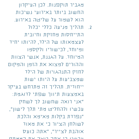
מגביר תוקפנות. לכן העיקרון 
החשוב ביותר באירועי נשיכות 
הוא לשמור על שליטה באירוע.  
תהליך מניעה כללי יכלול 
התייחסות מחזקת וחיובית 
לעצמאותו של הילד, להיותו יחיד 
ומיוחד, לכישוריו ולקסמו 
המיוחד. על הגננת, אנשי הצוות 
וההורים למצוא את הזמן והמקום 
לחזק התנהגויות של הילד 
שמצביעות על היותו ישות 
ייחודית. תהליך זה מתרחש בעיקר 
באמצעות תיווך שפתי לדוגמת: 
"אני רואה שחשוב לך לשחק 
עכשיו ולהחליט מתי תלך לישון", 
"נפרדת בקלות מאימא והלכת 
לשולחן הציור כי את מאוד 
אוהבת לצייר", "אתה כועס 