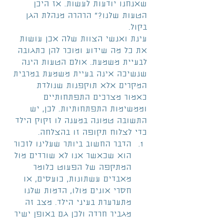
שאנחנו יודעות לעשות. אז היכן 
הטעות שלנו?" הרהרה מנהלת הגן 
בקול.
עינת ואנשי הצוות שלה אכן עושות 
את כל מה שידוע ומוכר להן כתגובה 
לבעיית משמעת. אולם הטעות הינה 
שנשיכה אינה בעיית משמעת במרבית 
המקרים אלא תוקפנות שנולדת 
כאמור מצרכים התפתחותיים 
וממשימות התפתחותיות. לכן, יש 
התשובה טמונה במענה לו זקוק הילד 
כדי לצלוח תקופה זו בהצלחה. 
הדבר החשוב ביותר שעלינו לזכור 
הוא שכאשר אנו לא שורדים מול 
המתקפה של הפעוט כלומר 
מאבדים עשתונות, כועסים, או 
חסרי אונים מולו, הדמות שלנו 
מתערערת בעיני הילד. מצב זה 
מגביר חרדה ולכן גם באופן ישיר 