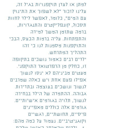
למתן או לעדן תוקפנויות בגיל זה, 
עלינו לזכור "לא לשפוך את התינוק 
עם המים", כלומר, לאפשר לילד לחוות 
תסכול, קונפליקטים והתנגדויות, 
ברמה שתזמן המשך למידה 
והתפתחות. עליה ברמות הכעס, הבכי 
והתוקפנות מסמנות לנו כי זהו 
התהליך המתרחש.
ילדים רבים כאמור נושכים בתקופה 
זו, כחלק מן הרפרטואר התוקפני. 
מעטים מביניהם לא ינסו לנשוך 
אפילו פעם אחת ויש כאלה שמרבים 
לנשוך ונושכים בעוצמה ובתדירות 
גבוהה. ההתמדה של הילד בבחירה 
לנשוך, תלויה בגורמים אישיותיים. 
גורמים אלה כוללים מאפיינים 
פיסיים, תחושתיים, רגשיים 
וקוגניטיביים. נעמוד על כמה מהם: 