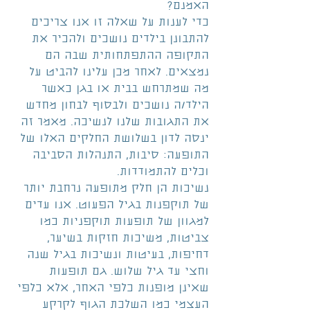
האמנם?
כדי לענות על שאלה זו אנו צריכים 
להתבונן בילדים נושכים ולהכיר את 
התקופה ההתפתחותית שבה הם 
נמצאים. לאחר מכן עלינו להביט על 
מה שמתרחש בבית או בגן כאשר 
הילד/ה נושכים ולבסוף לבחון מחדש 
את התגובות שלנו לנשיכה. מאמר זה 
ינסה לדון בשלושת החלקים האלו של 
התופעה: סיבות, התנהלות הסביבה 
וכלים להתמודדות.
נשיכות הן חלק מתופעה נרחבת יותר 
של תוקפנות בגיל הפעוט. אנו עדים 
למגוון של תופעות תוקפניות כמו 
צביטות, משיכות חזקות בשיער, 
דחיפות, בעיטות ונשיכות בגיל שנה 
וחצי עד גיל שלוש. גם תופעות 
שאינן מופנות כלפי האחר, אלא כלפי 
העצמי כמו השלכת הגוף לקרקע  