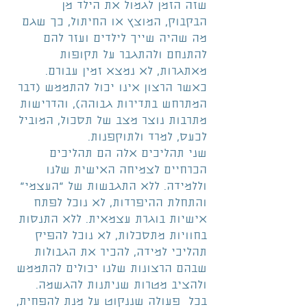
שזה הזמן לגמול את הילד מן 
הבקבוק, המוצץ או החיתול, כך שגם 
מה שהיה שייך לילדים ועזר להם 
להתנחם ולהתגבר על תקופות 
מאתגרות, לא נמצא זמין עבורם. 
כאשר הרצון אינו יכול להתממש (דבר 
המתרחש בתדירות גבוהה), והדרישות 
מתרבות נוצר מצב של תסכול, המוביל 
לכעס, למרד ולתוקפנות.
שני תהליכים אלה הם תהליכים 
הכרחיים לצמיחה האישית שלנו 
וללמידה. ללא התגבשות של "העצמי" 
והתחלת ההיפרדות, לא נוכל לפתח 
אישיות בוגרת עצמאית. ללא התנסות 
בחוויות מתסכלות, לא נוכל להפיק 
תהליכי למידה, להכיר את הגבולות 
שבהם הרצונות שלנו יכולים להתממש 
ולהציב מטרות שניתנות להגשמה. 
בכל  פעולה שננקוט על מנת להפחית, 