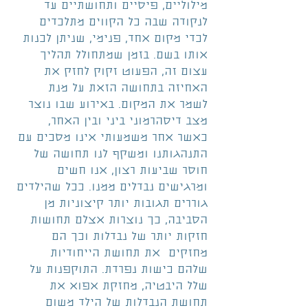
מילוליים, פיסיים ותחושתיים עד 
לנקודה שבה כל הקווים מתלכדים 
לכדי מקום אחד, פנימי, שניתן לכנות 
אותו בשם. בזמן שמתחולל תהליך 
עצום זה, הפעוט זקוק לחזק את 
האחיזה בתחושה הזאת על מנת
לשמר את המקום. באירוע שבו נוצר 
מצב דיסהרמוני ביני ובין האחר, 
כאשר אחר משמעותי אינו מסכים עם 
התנהגותנו ומשקף לנו תחושה של 
חוסר שביעות רצון, אנו חשים 
ומרגישים נבדלים ממנו. ככל שהילדים 
גוררים תגובות יותר קיצוניות מן 
הסביבה, כך נוצרות אצלם תחושות 
חזקות יותר של נבדלות וכך הם 
מחזקים  את תחושת הייחודיות 
שלהם כישות נפרדת. התוקפנות על 
שלל היבטיה, מחזקת אפוא את 
תחושת הנבדלות של הילד משום 