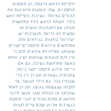
ודפיקת הראש ברצפה, הן תופעות 
תוקפניות. שתי תופעות מדאיגות את 
ההורים במיוחד: נשיכות ודפיקת ראש 
בקיר. הטחת הראש בקיר מתקשרת 
אצלנו עם התנהגות רגשית או 
נפשית לא בריאה ולנשיכות יש 
"עדויות" בולטות. בגילאים אלה 
מתרחשים אירועים תוקפניים קצרים 
שאנחנו אפילו לא מודעים להם כי 
אין להם תוצאות שנראות לעין, אולם 
כאשר מתרחשת נשיכה, גם אם 
הייתה אירוע תוקפני קצר ביותר, 
עקבותיה נשארות זמן רב דיו כדי 
שנבחין בכך. גם הילד הננשך, עֵד 
לחבלה שנעשתה בגופו, זמן רב לאחר 
שהכאב או הבהלה פגו. אנשי חינוך 
מודאגים פחות מהורים לגבי תופעת 
הנשיכות מכיוון שהם עדים לטווח 