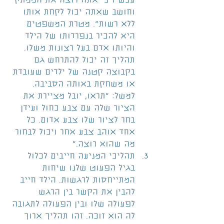
עכשיו כי אתה רוצה את הממתק 
וחושב שאתה יכול לקחת אותו 
ללא רשות". מטרת המשפטים 
היא להכיר בנפרדותו של הילד 
והיותו אדם בעל רצונות משלו. 
תהליך זה יכול להתרחש גם 
בקבוצה קטנה של ילדים שעובדת 
או משחקת באותה הסביבה. 
למשל: "תראו, יובל מציירת את 
הציור שלה עם צבע כחול ועידן 
בחר לציור שלו צבע אדום. כל 
אחד אוהב צבע אחר ויכול לבחור 
מה שהוא רוצה."  
תהליכי המניעה חייבים לכלול 
בגיל הפעוט שלנו שיחות 
המתייחסות לרגשות. הילד חייב 
להבין את הקשר בין הרגש 
לפעולה שלו ובין הפעולה לתגובה 
לה הוא זוכה. זהו תהליך ארוך 