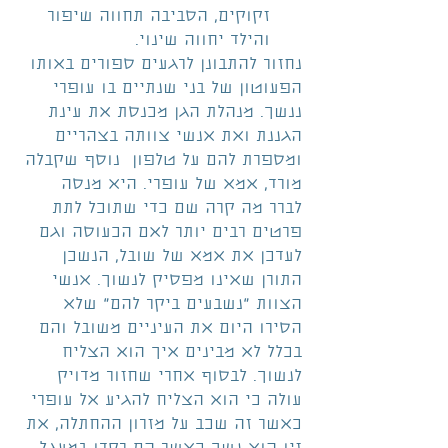
זקוקים, הסביבה תחווה שיפור 
והילד יחווה שינוי. 
נחזור להתבונן לרגעים ספורים באותו 
הפעוטון של בני שנתיים בו עופרי 
ננשך. מנהלת הגן מכנסת את עינת 
הגננת ואת אנשי צוותה בצהריים 
ומספרת להם על טלפון  נוסף שקבלה 
מורד, אמא של עופרי. היא מנסה 
לברר מה קרה שם כדי שתוכל לתת 
פרטים רבים יותר לאם הכעוסה וגם 
לעדכן את אמא של שובל, הנשכן 
התורן שאינו מפסיק לנשוך. אנשי 
הצוות "נשבעים ביקר להם" שלא 
הסירו היום את העיניים משובל והם 
בכלל לא מבינים איך הוא הצליח 
לנשוך. לבסוף אחרי שחזור מדויק 
עולה כי הוא הצליח להגיע אל עופרי 
כאשר זה שכב על מזרון ההחתלה, את 