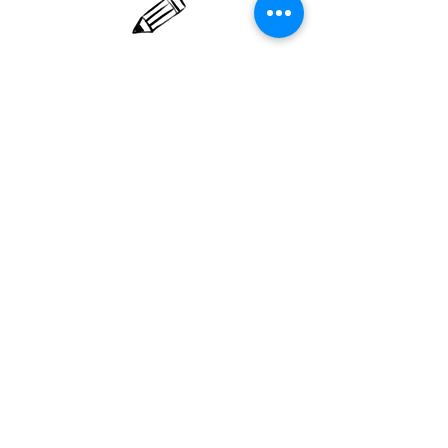
01/06/26 הרישום לשנה״ל
תשפ״ז (26-27)
הסתיים, להצטרפות לרשימת ההמתנה
אנא השאירו פרטים בקישור בתחתית
ההודעה ונשוב אליכם מיד כשיהיו
שינויים.
להצטרפות לרשימת המתעניינים
office@hagan.co.il
midtown@hagan.co.il
bertonov@hagan.co.il
Nahala@hagan.co.il
03-5474018