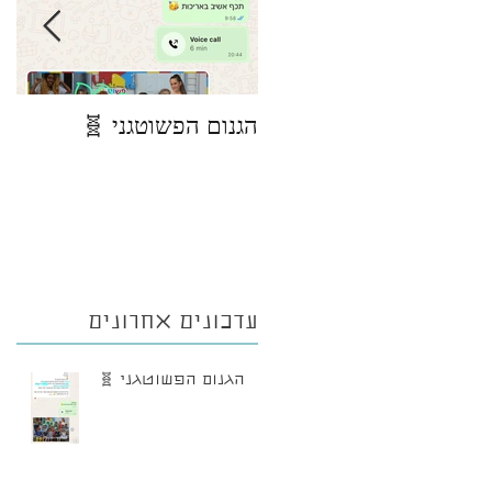
הגנום הפשוטגני 🧬
פי
מצ
ני
עדכונים אחרונים
הגנום הפשוטגני 🧬