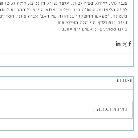
לשנת הלימודים תשע"ה כבר עמלים במלוא המרץ על ההכנות לשנה
בתמונה, "מפגש ההשקה" בניהולה של הגב' אביה עוזני, המדריכ
ונינה ברשדסקי המנהלת המקצועית. 
כולנו ממתינים ונרגשים לקראתכם.
לים מדבריים
יום עיון- דימוי הילד
פשו
ויים-טיול משפחות
ותפיסת המחנכת
צנה
תגובות
כתיבת תגובה...