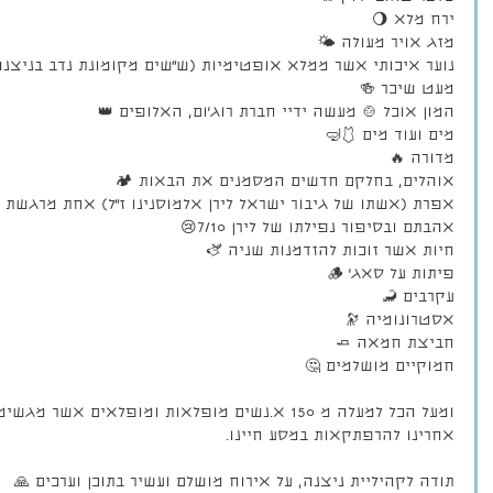
ירח מלא 🌖
מזג אויר מעולה 🌤️
נוער איכותי אשר ממלא אופטימיות (ש״שים מקומונת נדב בניצנה
מעט שיכר 🍻
המון אוכל 🍲 מעשה ידיי חברת רוג׳ום, האלופים 👑
מים ועוד מים 🩱🤿
מדורה 🔥
אוהלים, בחלקם חדשים המסמנים את הבאות 🏕️
אפרת (אשתו של גיבור ישראל לירן אלמוסנינו ז״ל) אחת מרגשת 
אהבתם ובסיפור נפילתו של לירן 7/10😢 
חיות אשר זוכות להזדמנות שניה 🫏
פיתות על סאג׳ 🪵
עקרבים 🦂
אסטרונומיה 🔭
חביצת חמאה 🧈
חמוקיים מושלמים 🤔
ומעל הכל למעלה מ 150 א.נשים מופלאות ומופלאים אשר
אחרינו להרפתקאות במסע חיינו.
תודה לקהיליית ניצנה, על אירוח מושלם ועשיר בתוכן וערכים 🙏