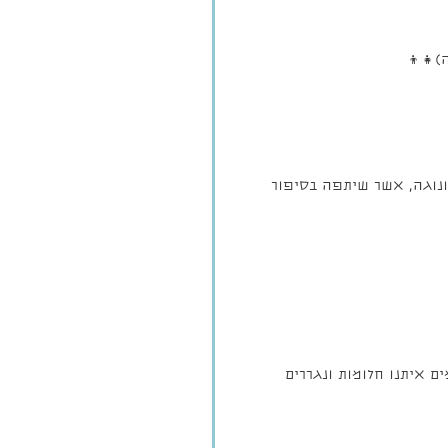
)👧👦
ונוגה, אשר שיתפה בסיפור 
 מגשימים איתנו חלומות ונגררים 