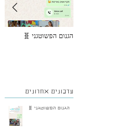
הגנום הפשוטגני 🧬
פי
מצ
ני
עדכונים אחרונים
הגנום הפשוטגני 🧬