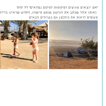
״אם יוצאים מגיעים למקומות למקום נפלאים״ ד״ר סוס
 (אותו אחד שכתב את הורטון שומע מישהו, הסרט שראינו בלילה)
מצפים לראות את כולכם.ן גם בטיולים הבאים