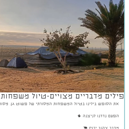
לים מדבריים
יום עיון- דימוי הילד
פשו
ויים-טיול משפחות
ותפיסת המחנכת
צנה
פילים מדבריים מצויים-טיול משפחות 
את הסופש בילינו בטיול המשפחות המסורתי של פשוט גן. מסורת 
הפעם נדדנו לניצנה 🌵
מדבר צהוב ירוק 🐪