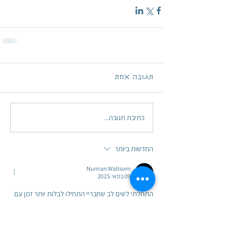
תגובה אחת
כתיבת תגובה...
החדשות ביותר
Numan Wallsom
09 במאי 2025
התחלתי לשים לב שחבריי התחילו לבלות יותר זמן עם 
זוגות, וההזמנות לפגישות עבור "כולם" כבר לא 
קשורות אליי. החלטתי שהגיע הזמן למצוא דרך לצאת 
ממנה, גם אם היא לא שגרתית. קראתי את הביקורות, 