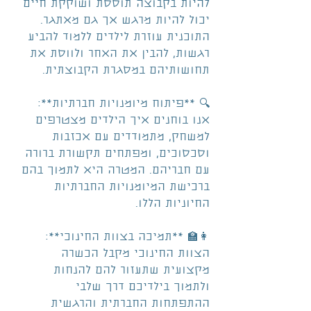
להיות בקבוצה תוססת ושוקקת חיים 
יכול להיות מרגש אך גם מאתגר. 
התוכנית עוזרת לילדים ללמוד להביע 
רגשות, להבין את האחר ולווסת את 
תחושותיהם במסגרת הקבוצתית.
🔍 **פיתוח מיומנויות חברתיות**: 
אנו בוחנים איך הילדים מצטרפים 
למשחק, מתמודדים עם אכזבות 
וסכסוכים, ומפתחים תקשורת ברורה 
עם חבריהם. המטרה היא לתמוך בהם 
ברכישת המיומנויות החברתיות 
החיוניות הללו.
👩‍🏫 **תמיכה בצוות החינוכי**: 
הצוות החינוכי מקבל הכשרה 
מקצועית שתעזור להם להנחות 
ולתמוך בילדיכם דרך שלבי 
ההתפתחות החברתית והרגשית 