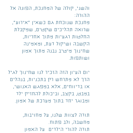
והשני, קולה של המחנכת, הפונה אל 
ההורה:
מחנכת שנוכחת גם כשאין “אירוע”, 
שרואה תהליכים שקטים, שמקבלת 
החלטות רגעיות מתוך אחריות, 
הקשבה ושיקול דעת, ומאמינה 
שחינוך מיטיב נבנה מתוך אמון 
ושותפות.
יום העיון הזה הזכיר לנו שחינוך לגיל 
הרך לא מתרחש רק בתכניות, בנהלים 
או בדיווחים, אלא במפגש האנושי, 
במבט, בקצב, וביכולת להחזיק ילד 
ומבוגר יחד בתוך מערכת של אמון.
תודה לצוות שלנו, על מחויבות, 
מחשבה, ולב פתוח.
תודה להורי הילדים  על האמון 