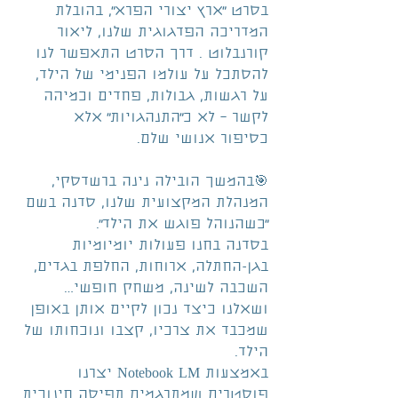
בסרט ״ארץ יצורי הפרא״, בהובלת 
המדריכה הפדגוגית שלנו, ליאור 
קורנבלוט . דרך הסרט התאפשר לנו 
להסתכל על עולמו הפנימי של הילד, 
על רגשות, גבולות, פחדים וכמיהה 
לקשר – לא כ״התנהגויות״ אלא 
כסיפור אנושי שלם.
🎯בהמשך הובילה נינה ברשדסקי, 
המנהלת המקצועית שלנו, סדנה בשם
״כשהנוהל פוגש את הילד״.
בסדנה בחנו פעולות יומיומיות 
בגן-החתלה, ארוחות, החלפת בגדים, 
השכבה לשינה, משחק חופשי…
ושאלנו כיצד נכון לקיים אותן באופן 
שמכבד את צרכיו, קצבו ונוכחותו של 
הילד.
באמצעות Notebook LM יצרנו 
פוסטרים שמתרגמים תפיסה חינוכית 