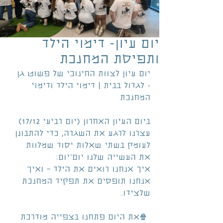
יום עיון- דימוי הילד
ותפיסת המחנכת
יום עיון לצוות החינוכי של פשוט גן 
- לגדול בבית | דימוי הילד ודימוי 
המחנכת
ביום העיון האחרון (יום רביעי 17/12) 
עצרנו לרגע את השגרה, כדי להתבונן 
לעומק בשתי שאלות יסוד שמלוות 
את העשייה שלנו יום־יום:
איך אנחנו רואים את הילד – ואיך 
אנחנו תופסים את תפקיד המחנכת 
שלצידו.
 🍿את היום פתחנו בצפייה מודרכת 