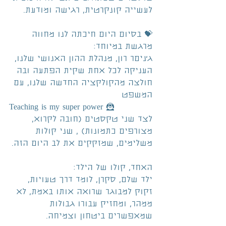
לעשייה קונקרטית, רגישה ומודעת.
💝 בסיום היום חיכתה לנו מחווה 
מרגשת במיוחד:
ג׳ניםר רון, מנהלת ההון האנושי שלנו, 
העניקה לכל אחת שקית הפתעה ובה 
חולצה מהקולקציה החדשה שלנו, עם 
המשפט
Teaching is my super power 🦹
לצד שני טקסטים (חובה לקרוא, 
מצורפים כתמונות) , שני קולות 
משלימים, שמזקקים את לב היום הזה.
האחד, קולו של הילד:
ילד שלם, סקרן, לומד דרך טעויות, 
זקוק למבוגר שרואה אותו באמת, לא 
ממהר, ומחזיק עבורו גבולות 
שמאפשרים ביטחון וצמיחה.