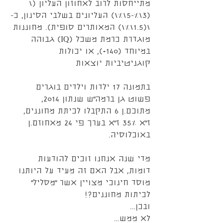
מתייחסות לרוב לאחוזון העליון (\
(3\%-5\%\) העליונים בשלבי הסינון, כ-
\(1.5\%\) המאותרים סופית). מחוננות 
מוגדרת כרמת משכל (IQ) גבוהה 
במיוחד (140+), או יכולות 
קוגניטיביות יוצאות
בתמונה 17 ילדות וילדים בוגרים 
פשוט גן ברמה״ש שנתון 2014, 
מתוכם.ן 6 התקבלו לכיתת מחוננים, 
ז״א 35% ז״א בערך פי 24 מאחוזם.ן 
באוכלוסיה.
מדי שנה אנחנו זוכים להודעות 
דומות, אבל האם זה מעיד על היותנו 
מוסד חינוכי מצויין אשר ״מסליל״ 
לכיתות מחוננים?!
ובכן…
לא ממש…