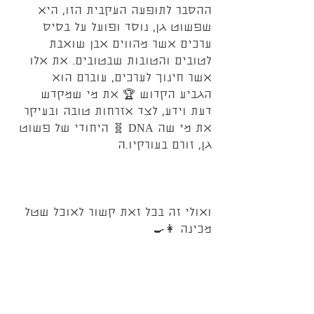
ההסבר לתופעה העקבית הזו, היא 
שפשוט גן, נוסד ופועל על בסיס 
ערכים אשר מהווים אבן שואבת 
לטובים והטובות שבטובים. את אלו 
אשר חינוך לערכים, עוברם הוא 
הגביע הקדוש 🏆 את מי שמקדש 
דעת וידע, לצד אזרחות טובה ובעיקר 
את מי שה DNA 🧬 היחודי של פשוט 
גן, זורם בעורקיו.ה
ואולי זה בכל זאת קשור לאוכל שטל 
מכינה 👩‍🍳