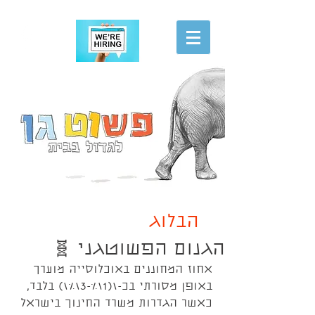
הגשת מועמדות
הבלוג
הגנום הפשוטגני 🧬
אחוז המחוננים באוכלוסייה מוערך 
באופן מסורתי בכ-\(1\%-3\%\) בלבד, 
כאשר הגדרות משרד החינוך בישראל 