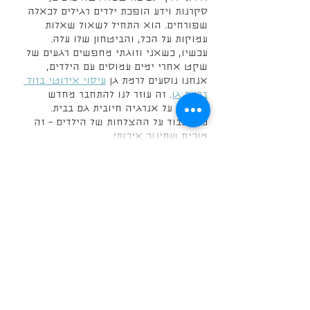
סקרנות וידע הופכת ילדים רגילים לכאלה 
שפורחים. הוא התחיל לשאול שאלות 
עמוקות על הכל, והביטחון שלו עלה.
עכשיו, כשאני וזוגתי מחפשים רגעים של 
שקט אחרי ימים עמוסים עם הילדים, 
אנחנו נוסעים לרמת גן 
עיסוי אירוטי בזול 
ברמת גן
. זה עוזר לנו להתחבר מחדש 
ולשמור על אנרגיה חיובית גם בבית.
כל הכבוד על ההצלחות של הילדים – זה 
מוכיח שחינוך איכותי…
עוד
נערכה
לייק
להשיב
הבנים 50 רמת השרון